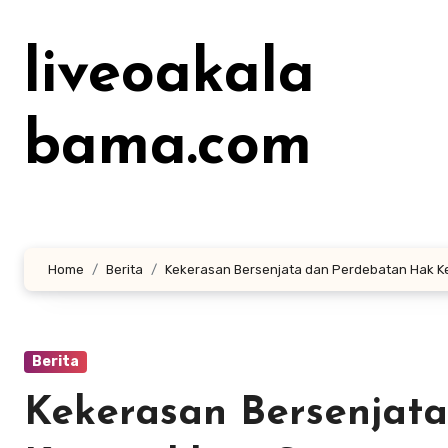
Lewati
ke
liveoakala
konten
bama.com
Home
Berita
Kekerasan Bersenjata dan Perdebatan Hak Ke
Berita
Kekerasan Bersenjat