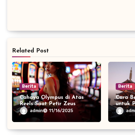
Related Post
Berita
Berita
Cahaya Olympus di Atas
Cara B
Reels Saat Petir Zeus
untuk 
Lengk
admin
adm
11/16/2025