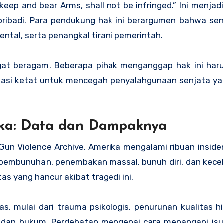
keep and bear Arms, shall not be infringed.” Ini menjadi
pribadi. Para pendukung hak ini berargumen bahwa sen
ntal, serta penangkal tirani pemerintah.
gat beragam. Beberapa pihak menganggap hak ini harus
ulasi ketat untuk mencegah penyalahgunaan senjata ya
ika: Data dan Dampaknya
i Gun Violence Archive, Amerika mengalami ribuan insid
k pembunuhan, penembakan massal, bunuh diri, dan kece
s yang hancur akibat tragedi ini.
s, mulai dari trauma psikologis, penurunan kualitas h
 dan hukum. Perdebatan mengenai cara menangani isu 