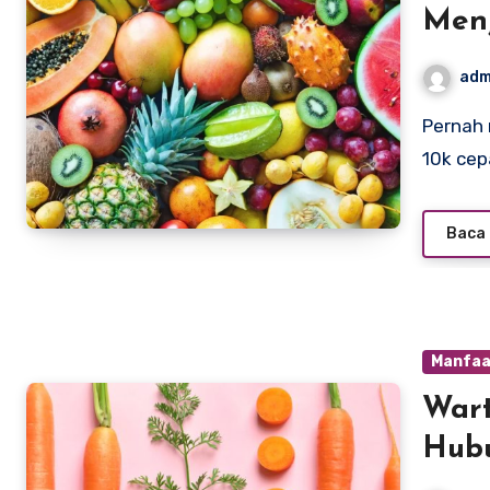
Men
adm
Pernah nggak sih kamu merasa gampang lelah, slot depo
10k cep
Baca 
Manfaa
Wart
Hub