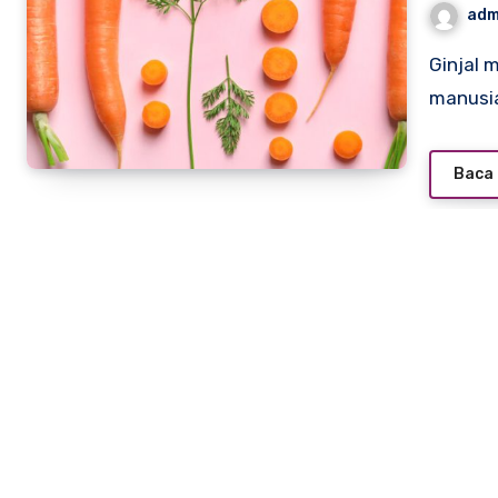
adm
Ginjal memiliki peran yang sangat penting dalam tubuh
manusia
Baca 