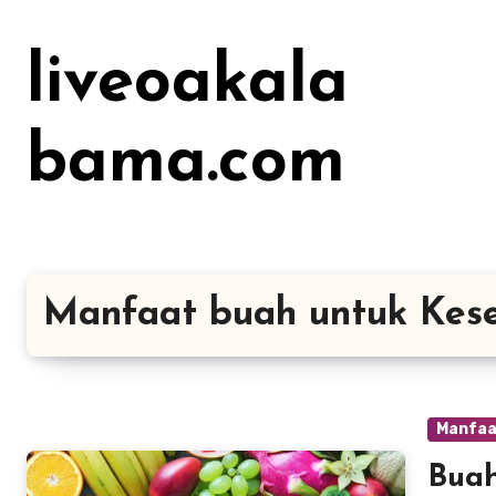
Lewati
ke
liveoakala
konten
bama.com
Manfaat buah untuk Kes
Manfaa
Buah