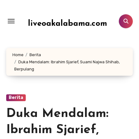
Lewati
ke
konten
liveoakalabama.com
Home
Berita
Duka Mendalam: Ibrahim Sjarief, Suami Najwa Shihab,
Berpulang
Berita
Duka Mendalam:
Ibrahim Sjarief,