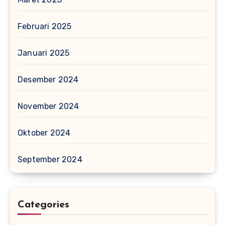
Februari 2025
Januari 2025
Desember 2024
November 2024
Oktober 2024
September 2024
Categories