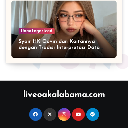
Uncategorized
Syair HK Oovin dan Kaitannya
dengan Tradisi Interpretasi Data
Angka
liveoakalabama.com