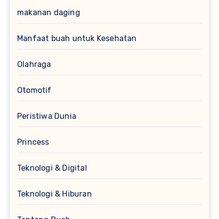
makanan daging
Manfaat buah untuk Kesehatan
Olahraga
Otomotif
Peristiwa Dunia
Princess
Teknologi & Digital
Teknologi & Hiburan