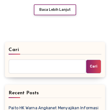
Baca Lebih Lanjut
Cari
Cari
Recent Posts
Paito HK Warna Angkanet Menyajikan Informasi