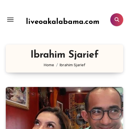
Lewati
ke
konten
liveoakalabama.com
Ibrahim Sjarief
Home
Ibrahim Sjarief