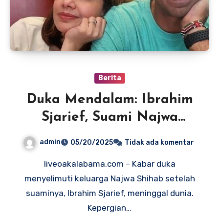
Berita
Duka Mendalam: Ibrahim
Sjarief, Suami Najwa
Shihab, Berpulang
admin
05/20/2025
Tidak ada komentar
liveoakalabama.com – Kabar duka
menyelimuti keluarga Najwa Shihab setelah
suaminya, Ibrahim Sjarief, meninggal dunia.
Kepergian…