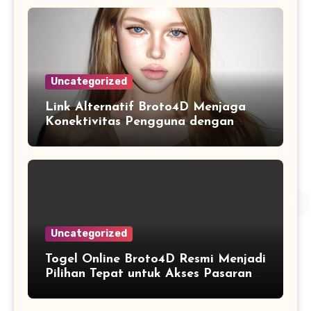
Uncategorized
Link Alternatif Broto4D Menjaga
Konektivitas Pengguna dengan
Sistem Akses yang Fleksibel
Uncategorized
Togel Online Broto4D Resmi Menjadi
Pilihan Tepat untuk Akses Pasaran
Lengkap