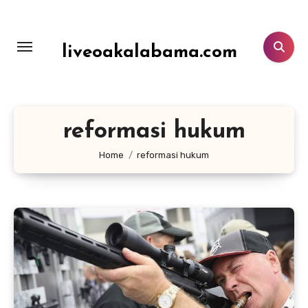
Lewati
ke
konten
liveoakalabama.com
reformasi hukum
Home
reformasi hukum