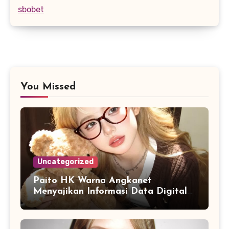
sbobet
You Missed
Uncategorized
Paito HK Warna Angkanet
Menyajikan Informasi Data Digital
dengan Tampilan yang Lebih
Lengkap dan Mudah Dipahami