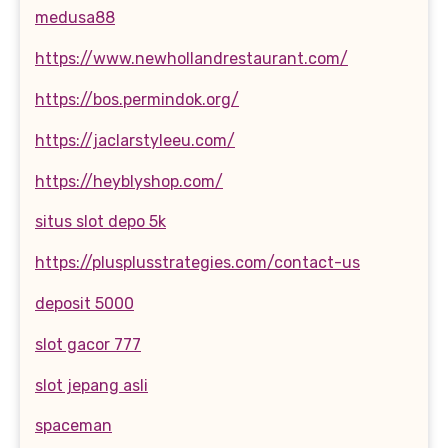
medusa88
https://www.newhollandrestaurant.com/
https://bos.permindok.org/
https://jaclarstyleeu.com/
https://heyblyshop.com/
situs slot depo 5k
https://plusplusstrategies.com/contact-us
deposit 5000
slot gacor 777
slot jepang asli
spaceman