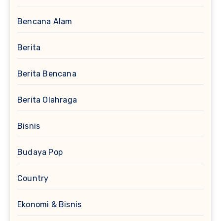
Bencana Alam
Berita
Berita Bencana
Berita Olahraga
Bisnis
Budaya Pop
Country
Ekonomi & Bisnis