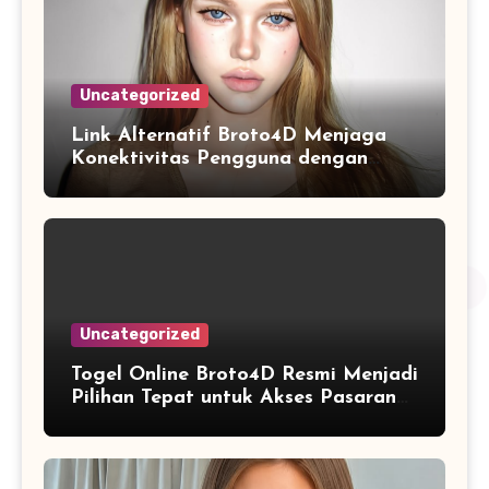
Uncategorized
Link Alternatif Broto4D Menjaga
Konektivitas Pengguna dengan
Sistem Akses yang Fleksibel
Uncategorized
Togel Online Broto4D Resmi Menjadi
Pilihan Tepat untuk Akses Pasaran
Lengkap