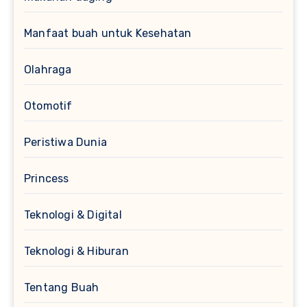
Manfaat buah untuk Kesehatan
Olahraga
Otomotif
Peristiwa Dunia
Princess
Teknologi & Digital
Teknologi & Hiburan
Tentang Buah