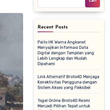
Cari
Recent Posts
Paito HK Warna Angkanet
Menyajikan Informasi Data
Digital dengan Tampilan yang
Lebih Lengkap dan Mudah
Dipahami
Link Alternatif Broto4D Menjaga
Konektivitas Pengguna dengan
Sistem Akses yang Fleksibel
Togel Online Broto4D Resmi
Menjadi Pilihan Tepat untuk