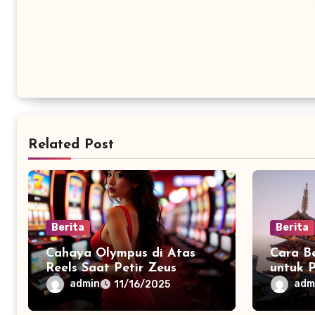
Related Post
Berita
Berita
Cahaya Olympus di Atas
Cara B
Reels Saat Petir Zeus
untuk 
Lengk
admin
adm
11/16/2025