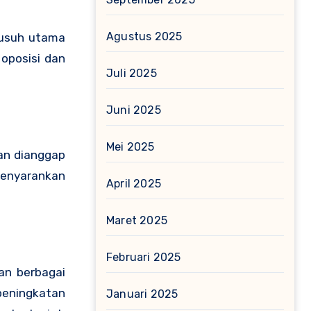
Agustus 2025
musuh utama
oposisi dan
Juli 2025
Juni 2025
Mei 2025
an dianggap
enyarankan
April 2025
Maret 2025
Februari 2025
an berbagai
peningkatan
Januari 2025