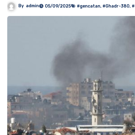
By
admin
05/09/2025
#gencatan
,
#Ghadr-380
,
#