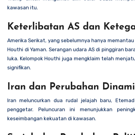
kawasan itu.
Keterlibatan AS dan Keteg
Amerika Serikat, yang sebelumnya hanya memantau da
Houthi di Yaman. Serangan udara AS di pinggiran ba
luka. Kelompok Houthi juga mengklaim telah menjat
signifikan.
Iran dan Perubahan Dinami
Iran meluncurkan dua rudal jelajah baru, Etema
penggetar. Peluncuran ini menunjukkan penin
keseimbangan kekuatan di kawasan.