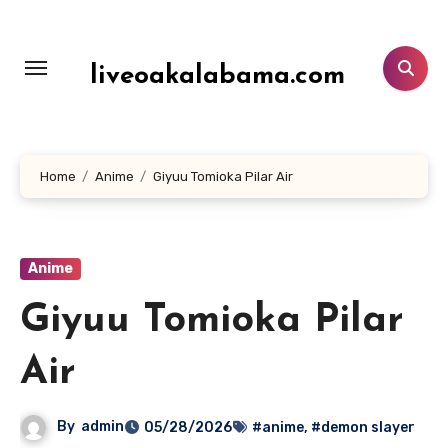
Lewati
ke
konten
liveoakalabama.com
Home
Anime
Giyuu Tomioka Pilar Air
Anime
Giyuu Tomioka Pilar
Air
By
admin
05/28/2026
#anime
,
#demon slayer