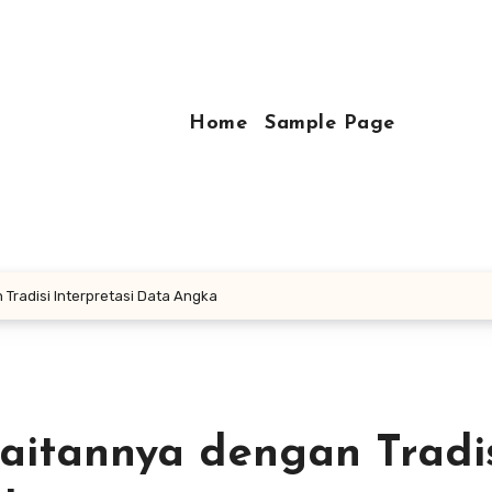
Home
Sample Page
 Tradisi Interpretasi Data Angka
aitannya dengan Tradi