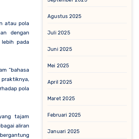
Agustus 2025
n atau pola
gkan dengan
Juli 2025
 lebih pada
Juni 2025
Mei 2025
cam “bahasa
praktiknya,
April 2025
rhadap pola
Maret 2025
Februari 2025
yang tajam
bagai aliran
Januari 2025
t bergantung