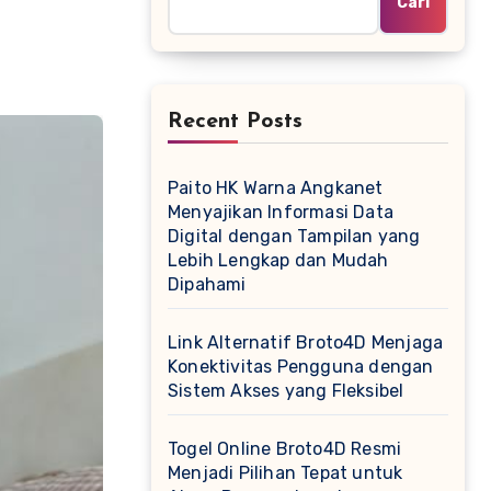
Cari
Recent Posts
Paito HK Warna Angkanet
Menyajikan Informasi Data
Digital dengan Tampilan yang
Lebih Lengkap dan Mudah
Dipahami
Link Alternatif Broto4D Menjaga
Konektivitas Pengguna dengan
Sistem Akses yang Fleksibel
Togel Online Broto4D Resmi
Menjadi Pilihan Tepat untuk