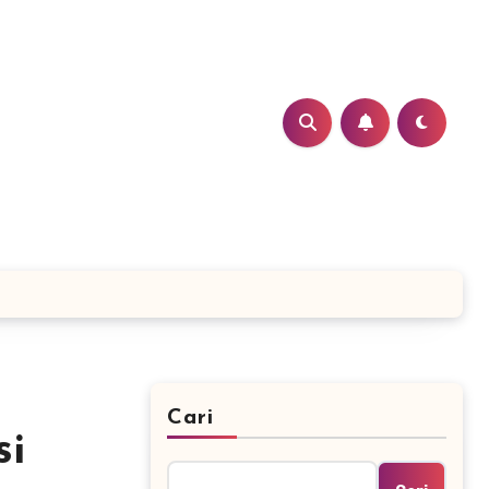
Cari
si