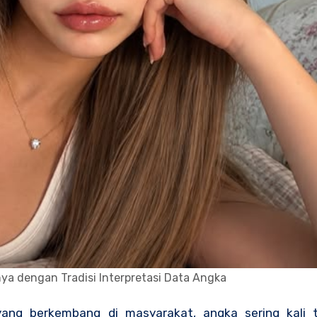
nya dengan Tradisi Interpretasi Data Angka
ng berkembang di masyarakat, angka sering kali 