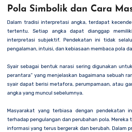
Pola Simbolik dan Cara Ma
Dalam tradisi interpretasi angka, terdapat kecen
tertentu. Setiap angka dapat dianggap memiliki
interpretasi subjektif. Pendekatan ini tidak sela
pengalaman, intuisi, dan kebiasaan membaca pola da
Syair sebagai bentuk narasi sering digunakan unt
perantara” yang menjelaskan bagaimana sebuah ran
syair dapat berisi metafora, perumpamaan, atau 
angka yang muncul sebelumnya.
Masyarakat yang terbiasa dengan pendekatan 
terhadap pengulangan dan perubahan pola. Mereka ti
informasi yang terus bergerak dan berubah. Dalam pro