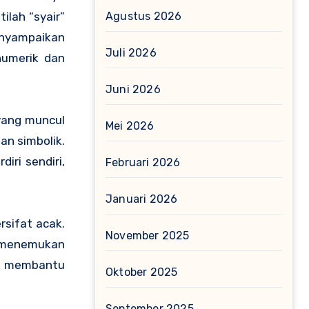
ilah “syair”
Agustus 2026
enyampaikan
Juli 2026
numerik dan
Juni 2026
 yang muncul
Mei 2026
an simbolik.
iri sendiri,
Februari 2026
Januari 2026
sifat acak.
November 2025
k menemukan
ng membantu
Oktober 2025
September 2025