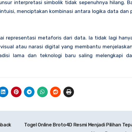
unsur interpretasi simbolik tidak sepenuhnya hilang. 
ntuisi, menciptakan kombinasi antara logika data da
 representasi metaforis dari data. Ia tidak lagi hany
a visual atau narasi digital yang membantu menjelask
disi lama dan teknologi baru saling melengkapi d
hback
Togel Online Broto4D Resmi Menjadi Pilihan Tep