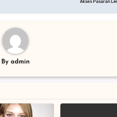
Akses Pasaran L
By
admin