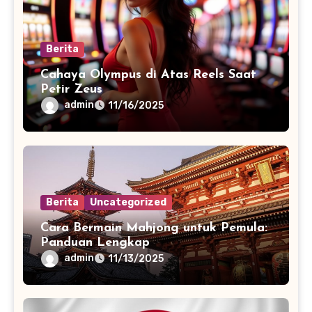
Berita
Cahaya Olympus di Atas Reels Saat
Petir Zeus
admin
11/16/2025
Berita
Uncategorized
Cara Bermain Mahjong untuk Pemula:
Panduan Lengkap
admin
11/13/2025