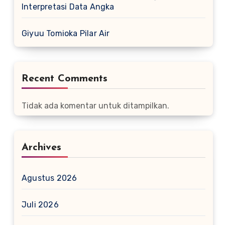
Interpretasi Data Angka
Giyuu Tomioka Pilar Air
Recent Comments
Tidak ada komentar untuk ditampilkan.
Archives
Agustus 2026
Juli 2026