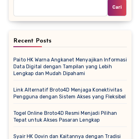
Cari
Recent Posts
Paito HK Warna Angkanet Menyajikan Informasi
Data Digital dengan Tampilan yang Lebih
Lengkap dan Mudah Dipahami
Link Alternatif Broto4D Menjaga Konektivitas
Pengguna dengan Sistem Akses yang Fleksibel
Togel Online Broto4D Resmi Menjadi Pilihan
Tepat untuk Akses Pasaran Lengkap
Syair HK Oovin dan Kaitannya dengan Tradisi