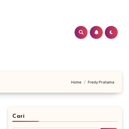
Home
Fredy Pratama
Cari