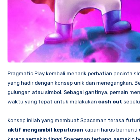
Pragmatic Play kembali menarik perhatian pecinta 
yang hadir dengan konsep unik dan menegangkan. Be
gulungan atau simbol. Sebagai gantinya, pemain me
waktu yang tepat untuk melakukan
cash out
sebelu
Konsep inilah yang membuat Spaceman terasa futuris
aktif mengambil keputusan
kapan harus berhenti d
karena semakin tinggi Spaceman terbang, semakin be