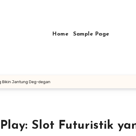
Home
Sample Page
ng Bikin Jantung Deg-degan
ay: Slot Futuristik ya