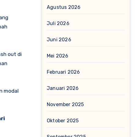
Agustus 2026
yang
Juli 2026
bah
Juni 2026
sh out di
Mei 2026
man
Februari 2026
Januari 2026
an modal
November 2025
ri
Oktober 2025
September 2025