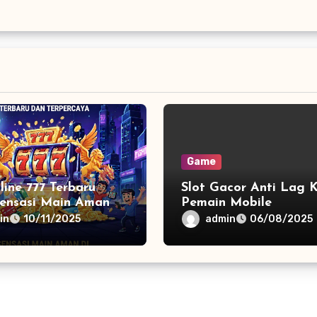
Game
line 777 Terbaru
Slot Gacor Anti Lag 
Sensasi Main Aman di
Pemain Mobile
Gacor Resmi
in
admin
10/11/2025
06/08/2025