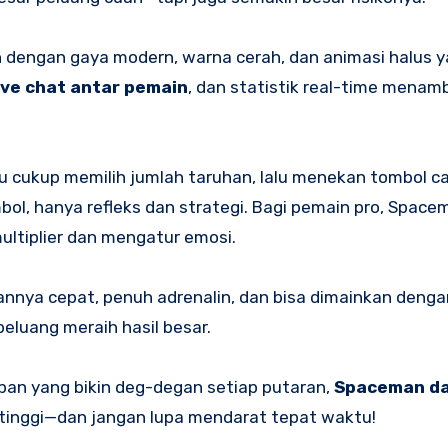
 dengan gaya modern, warna cerah, dan animasi halus 
ive chat antar pemain
, dan statistik real-time menam
 cukup memilih jumlah taruhan, lalu menekan tombol ca
bol, hanya refleks dan strategi. Bagi pemain pro, Space
tiplier dan mengatur emosi.
nnya cepat, penuh adrenalin, dan bisa dimainkan deng
peluang meraih hasil besar.
pan yang bikin deg-degan setiap putaran,
Spaceman da
ng tinggi—dan jangan lupa mendarat tepat waktu!