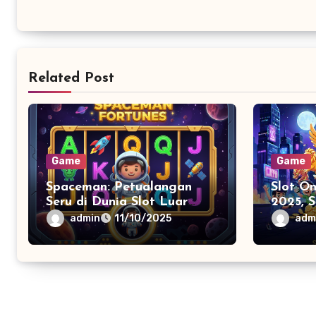
Related Post
Game
Game
Spaceman: Petualangan
Slot On
Seru di Dunia Slot Luar
2025, 
Angkasa
Situs 
admin
adm
11/10/2025