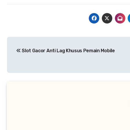
Navigasi
Slot Gacor Anti Lag Khusus Pemain Mobile
pos