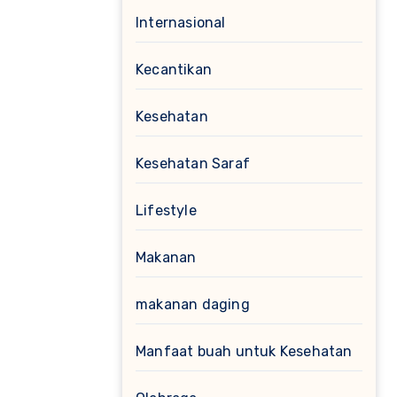
Internasional
Kecantikan
Kesehatan
Kesehatan Saraf
Lifestyle
Makanan
makanan daging
Manfaat buah untuk Kesehatan