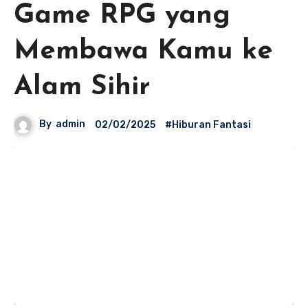
Game RPG yang
Membawa Kamu ke
Alam Sihir
By
admin
02/02/2025
#Hiburan Fantasi