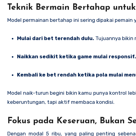
Teknik Bermain Bertahap unt
Model permainan bertahap ini sering dipakai pemai
Mulai dari bet terendah dulu.
Tujuannya bikin 
Naikkan sedikit ketika game mulai responsif.
Kembali ke bet rendah ketika pola mulai men
Model naik-turun begini bikin kamu punya kontrol 
keberuntungan, tapi aktif membaca kondisi.
Fokus pada Keseruan, Bukan 
Dengan modal 5 ribu, yang paling penting seben