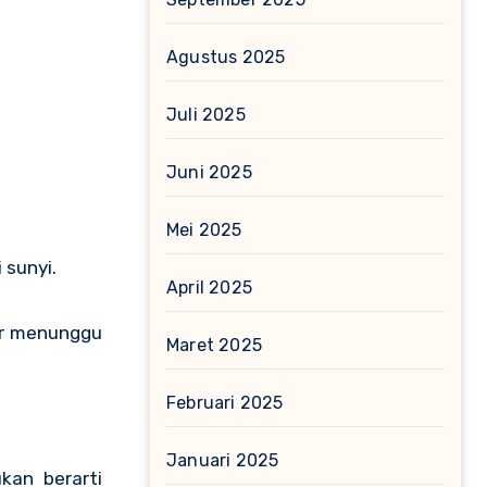
Agustus 2025
Juli 2025
Juni 2025
.
Mei 2025
 sunyi.
April 2025
ar menunggu
Maret 2025
Februari 2025
Januari 2025
kan berarti