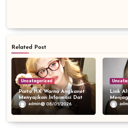
Related Post
Uncategorized
Uncate
Paito HK Warna Angkanet
Link Al
Menyajikan Informasi Data
Menjag
Digital dengan Tampilan
Penggu
admin
adm
08/01/2026
yang Lebih Lengkap dan
Akses y
Mudah Dipahami