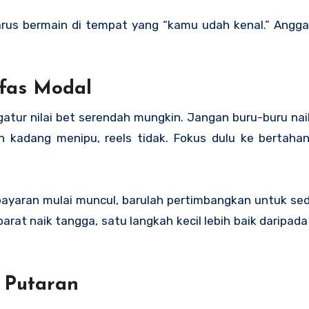
arus bermain di tempat yang “kamu udah kenal.” Angga
fas Modal
atur nilai bet serendah mungkin. Jangan buru-buru nai
 kadang menipu, reels tidak. Fokus dulu ke bertahan
ayaran mulai muncul, barulah pertimbangkan untuk sedi
arat naik tangga, satu langkah kecil lebih baik daripad
 Putaran