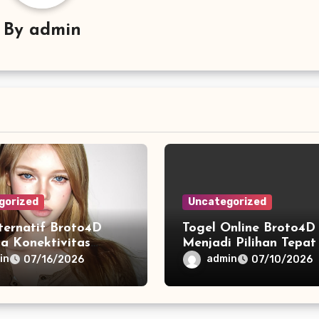
By
admin
gorized
Uncategorized
ternatif Broto4D
Togel Online Broto4D
a Konektivitas
Menjadi Pilihan Tepat
na dengan Sistem
Akses Pasaran Lengk
in
admin
07/16/2026
07/10/2026
ang Fleksibel