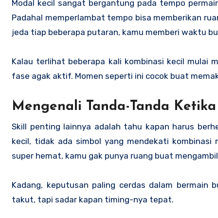
Modal kecil sangat bergantung pada tempo permain
Padahal memperlambat tempo bisa memberikan rua
jeda tiap beberapa putaran, kamu memberi waktu bua
Kalau terlihat beberapa kali kombinasi kecil mula
fase agak aktif. Momen seperti ini cocok buat memak
Mengenali Tanda-Tanda Ketika
Skill penting lainnya adalah tahu kapan harus berh
kecil, tidak ada simbol yang mendekati kombinasi
super hemat, kamu gak punya ruang buat mengambil r
Kadang, keputusan paling cerdas dalam bermain b
takut, tapi sadar kapan timing-nya tepat.