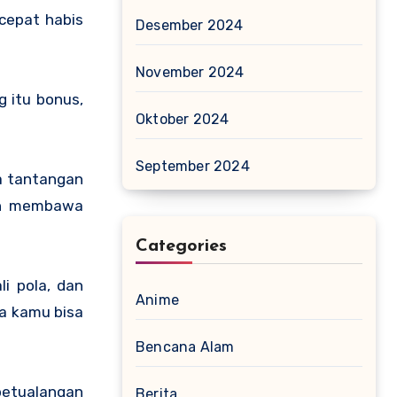
 cepat habis
Desember 2024
November 2024
g itu bonus,
Oktober 2024
September 2024
ka tantangan
kin membawa
Categories
i pola, dan
Anime
ma kamu bisa
Bencana Alam
 petualangan
Berita