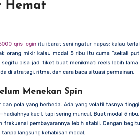
r Hemat
5000 qris login
itu ibarat seni ngatur napas: kalau terla
yak orang mikir kalau modal 5 ribu itu cuma “sekali pu
 segitu bisa jadi tiket buat menikmati reels lebih lam
di strategi, ritme, dan cara baca situasi permainan.
elum Menekan Spin
er dan pola yang berbeda. Ada yang volatilitasnya ting
h—hadiahnya kecil, tapi sering muncul. Buat modal 5 ribu,
 frekuensi pembayarannya lebih stabil. Dengan begitu
 tanpa langsung kehabisan modal.