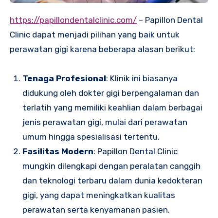
https://papillondentalclinic.com/
– Papillon Dental
Clinic dapat menjadi pilihan yang baik untuk
perawatan gigi karena beberapa alasan berikut:
Tenaga Profesional
: Klinik ini biasanya
didukung oleh dokter gigi berpengalaman dan
terlatih yang memiliki keahlian dalam berbagai
jenis perawatan gigi, mulai dari perawatan
umum hingga spesialisasi tertentu.
Fasilitas Modern
: Papillon Dental Clinic
mungkin dilengkapi dengan peralatan canggih
dan teknologi terbaru dalam dunia kedokteran
gigi, yang dapat meningkatkan kualitas
perawatan serta kenyamanan pasien.