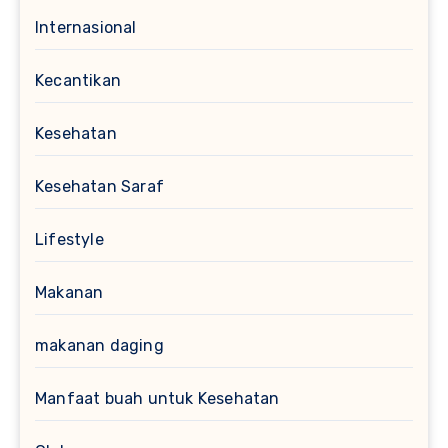
Internasional
Kecantikan
Kesehatan
Kesehatan Saraf
Lifestyle
Makanan
makanan daging
Manfaat buah untuk Kesehatan