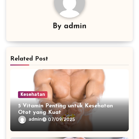
By
admin
Related Post
Kesehatan
5 Vitamin Penting untuk Kesehatan
Otot yang Kuat
admin
07/09/2025