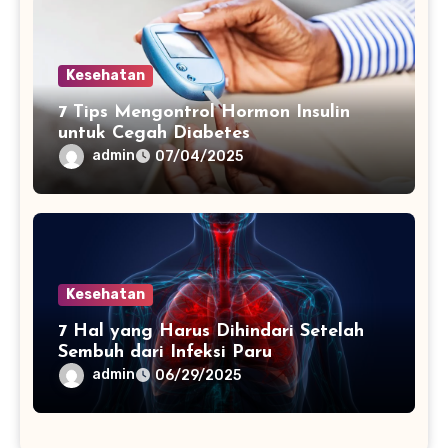
Kesehatan
7 Tips Mengontrol Hormon Insulin
untuk Cegah Diabetes
admin
07/04/2025
Kesehatan
7 Hal yang Harus Dihindari Setelah
Sembuh dari Infeksi Paru
admin
06/29/2025