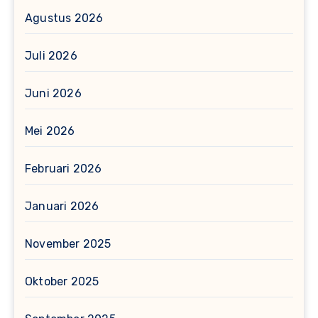
Agustus 2026
Juli 2026
Juni 2026
Mei 2026
Februari 2026
Januari 2026
November 2025
Oktober 2025