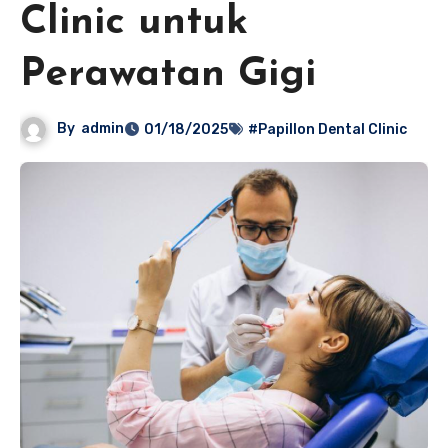
Clinic untuk
Perawatan Gigi
By
admin
01/18/2025
#Papillon Dental Clinic