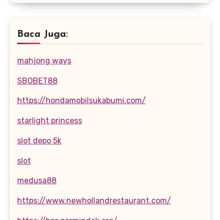
Baca Juga:
mahjong ways
SBOBET88
https://hondamobilsukabumi.com/
starlight princess
slot depo 5k
slot
medusa88
https://www.newhollandrestaurant.com/