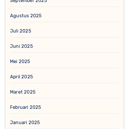
September 2025
Agustus 2025
Juli 2025
Juni 2025
Mei 2025
April 2025
Maret 2025
Februari 2025
Januari 2025