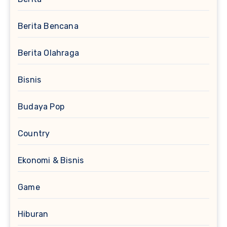
Berita Bencana
Berita Olahraga
Bisnis
Budaya Pop
Country
Ekonomi & Bisnis
Game
Hiburan