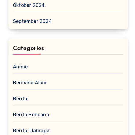
Oktober 2024
September 2024
Categories
Anime
Bencana Alam
Berita
Berita Bencana
Berita Olahraga