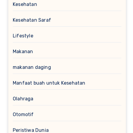
Kesehatan
Kesehatan Saraf
Lifestyle
Makanan
makanan daging
Manfaat buah untuk Kesehatan
Olahraga
Otomotif
Peristiwa Dunia