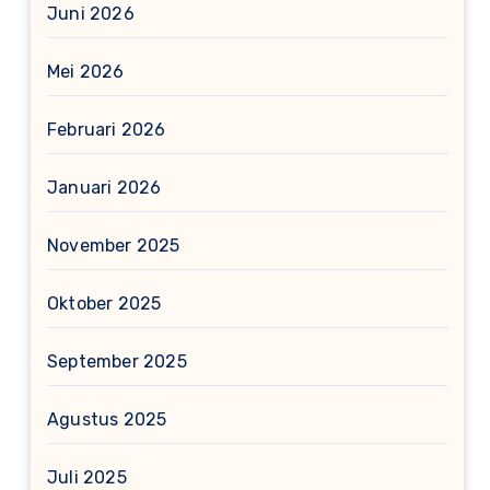
Juni 2026
Mei 2026
Februari 2026
Januari 2026
November 2025
Oktober 2025
September 2025
Agustus 2025
Juli 2025