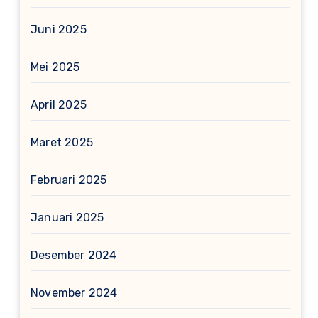
Juni 2025
Mei 2025
April 2025
Maret 2025
Februari 2025
Januari 2025
Desember 2024
November 2024