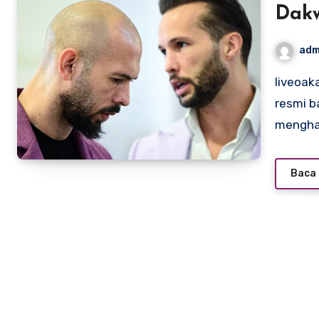
Dak
Perd
adm
liveoakalabama.com – Jaksa Inggris mengumumkan secara
resmi b
mengha
Baca 