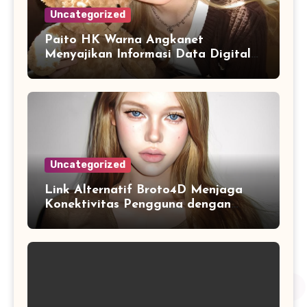
Uncategorized
Paito HK Warna Angkanet
Menyajikan Informasi Data Digital
dengan Tampilan yang Lebih
Lengkap dan Mudah Dipahami
Uncategorized
Link Alternatif Broto4D Menjaga
Konektivitas Pengguna dengan
Sistem Akses yang Fleksibel