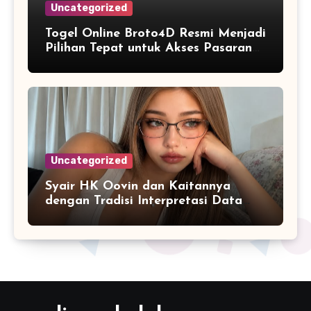
Uncategorized
Togel Online Broto4D Resmi Menjadi
Pilihan Tepat untuk Akses Pasaran
Lengkap
Uncategorized
Syair HK Oovin dan Kaitannya
dengan Tradisi Interpretasi Data
Angka