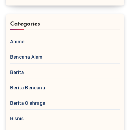
Categories
Anime
Bencana Alam
Berita
Berita Bencana
Berita Olahraga
Bisnis