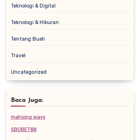
Teknologi & Digital
Teknologi & Hiburan
Tentang Buah
Travel
Uncategorized
Baca Juga:
mahjong ways
SBOBET88