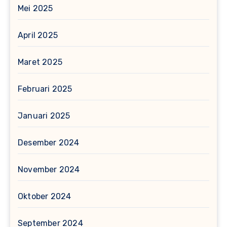
Mei 2025
April 2025
Maret 2025
Februari 2025
Januari 2025
Desember 2024
November 2024
Oktober 2024
September 2024