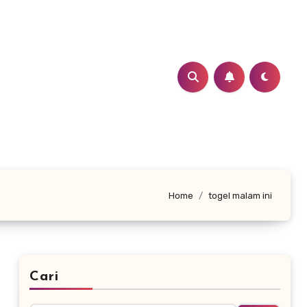
Home
togel malam ini
Cari