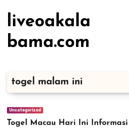
Lewati
ke
liveoakala
konten
bama.com
togel malam ini
Uncategorized
Togel Macau Hari Ini Informasi