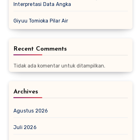
Interpretasi Data Angka
Giyuu Tomioka Pilar Air
Recent Comments
Tidak ada komentar untuk ditampilkan.
Archives
Agustus 2026
Juli 2026