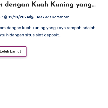
m dengan Kuah Kuning yang
ggugah Selera
in
12/18/2024
Tidak ada komentar
atu hidangan situs slot deposit…
Lebih Lanjut