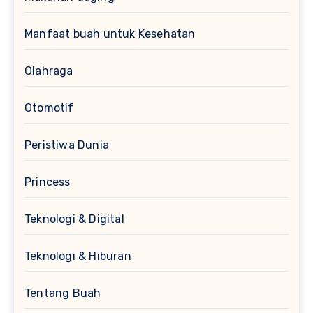
Manfaat buah untuk Kesehatan
Olahraga
Otomotif
Peristiwa Dunia
Princess
Teknologi & Digital
Teknologi & Hiburan
Tentang Buah