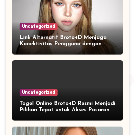
Uncategorized
Link Alternatif Broto4D Menjaga
Konektivitas Pengguna dengan
Sistem Akses yang Fleksibel
Uncategorized
Togel Online Broto4D Resmi Menjadi
Pilihan Tepat untuk Akses Pasaran
Lengkap