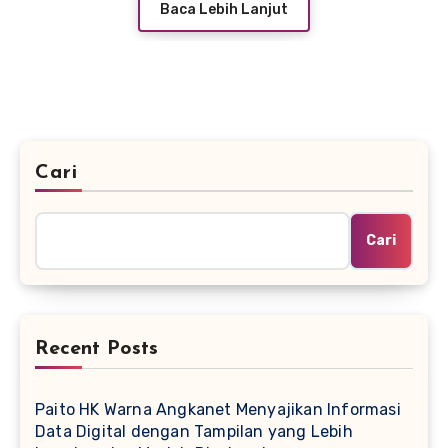
Baca Lebih Lanjut
Cari
Cari
Recent Posts
Paito HK Warna Angkanet Menyajikan Informasi
Data Digital dengan Tampilan yang Lebih