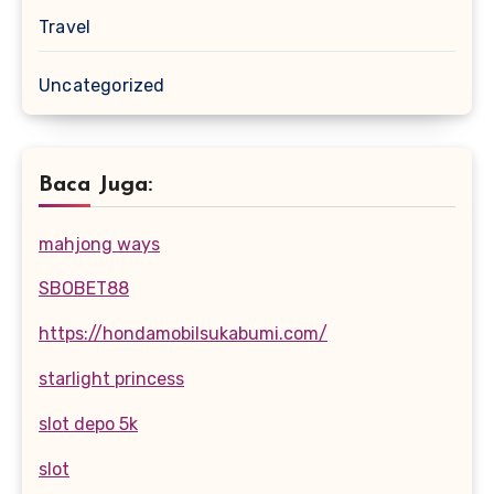
Travel
Uncategorized
Baca Juga:
mahjong ways
SBOBET88
https://hondamobilsukabumi.com/
starlight princess
slot depo 5k
slot