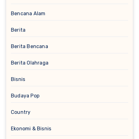
Bencana Alam
Berita
Berita Bencana
Berita Olahraga
Bisnis
Budaya Pop
Country
Ekonomi & Bisnis