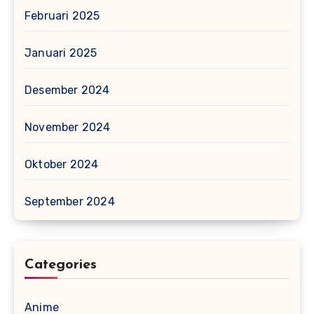
Februari 2025
Januari 2025
Desember 2024
November 2024
Oktober 2024
September 2024
Categories
Anime