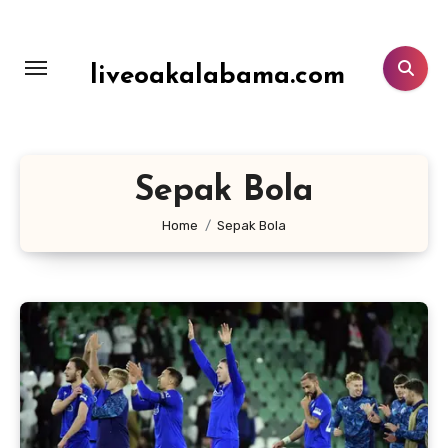
Lewati
ke
konten
liveoakalabama.com
Sepak Bola
Home
Sepak Bola