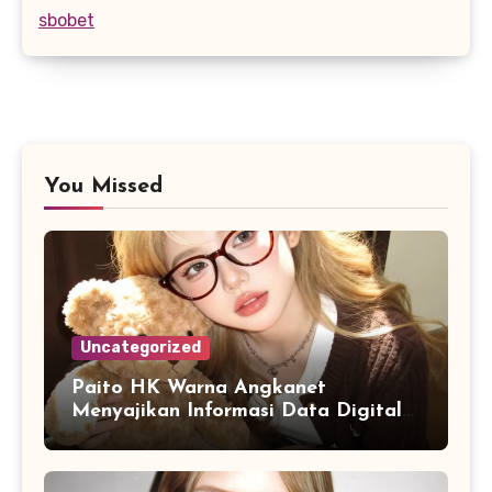
sbobet
You Missed
Uncategorized
Paito HK Warna Angkanet
Menyajikan Informasi Data Digital
dengan Tampilan yang Lebih
Lengkap dan Mudah Dipahami