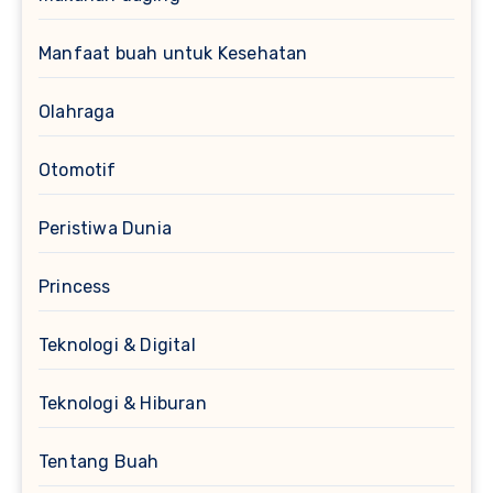
Manfaat buah untuk Kesehatan
Olahraga
Otomotif
Peristiwa Dunia
Princess
Teknologi & Digital
Teknologi & Hiburan
Tentang Buah