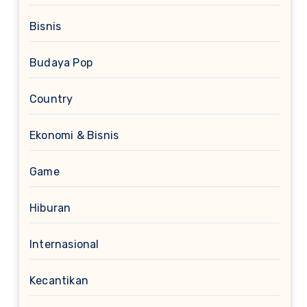
Bisnis
Budaya Pop
Country
Ekonomi & Bisnis
Game
Hiburan
Internasional
Kecantikan