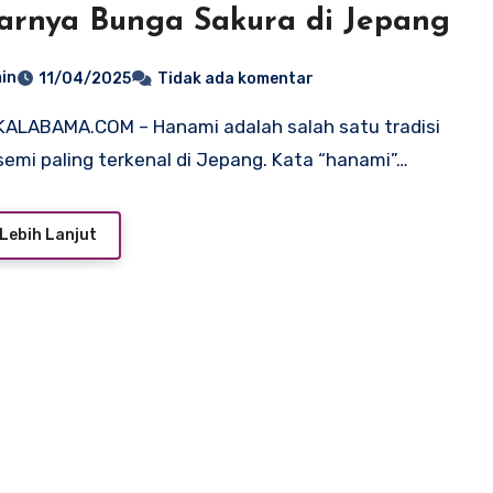
rnya Bunga Sakura di Jepang
in
11/04/2025
Tidak ada komentar
emi paling terkenal di Jepang. Kata “hanami”…
Lebih Lanjut