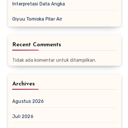
Interpretasi Data Angka
Giyuu Tomioka Pilar Air
Recent Comments
Tidak ada komentar untuk ditampilkan.
Archives
Agustus 2026
Juli 2026