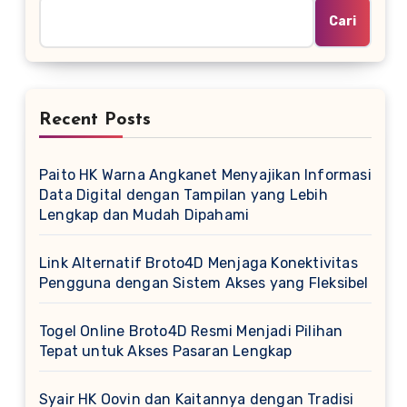
Cari
Recent Posts
Paito HK Warna Angkanet Menyajikan Informasi
Data Digital dengan Tampilan yang Lebih
Lengkap dan Mudah Dipahami
Link Alternatif Broto4D Menjaga Konektivitas
Pengguna dengan Sistem Akses yang Fleksibel
Togel Online Broto4D Resmi Menjadi Pilihan
Tepat untuk Akses Pasaran Lengkap
Syair HK Oovin dan Kaitannya dengan Tradisi