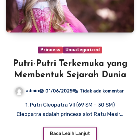
Princess
Uncategorized
Putri-Putri Terkemuka yang
Membentuk Sejarah Dunia
admin
01/06/2025
Tidak ada komentar
1. Putri Cleopatra VII (69 SM – 30 SM)
Cleopatra adalah princess slot Ratu Mesir…
Baca Lebih Lanjut