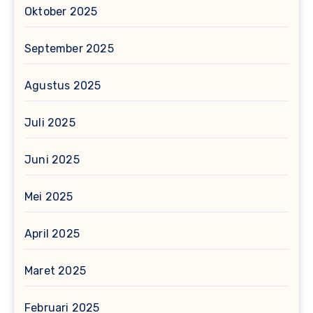
Oktober 2025
September 2025
Agustus 2025
Juli 2025
Juni 2025
Mei 2025
April 2025
Maret 2025
Februari 2025