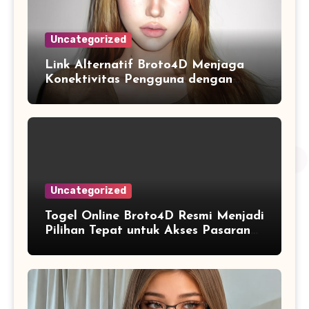
Uncategorized
Link Alternatif Broto4D Menjaga
Konektivitas Pengguna dengan
Sistem Akses yang Fleksibel
Uncategorized
Togel Online Broto4D Resmi Menjadi
Pilihan Tepat untuk Akses Pasaran
Lengkap