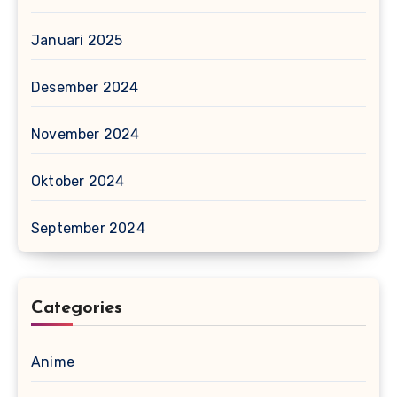
Januari 2025
Desember 2024
November 2024
Oktober 2024
September 2024
Categories
Anime