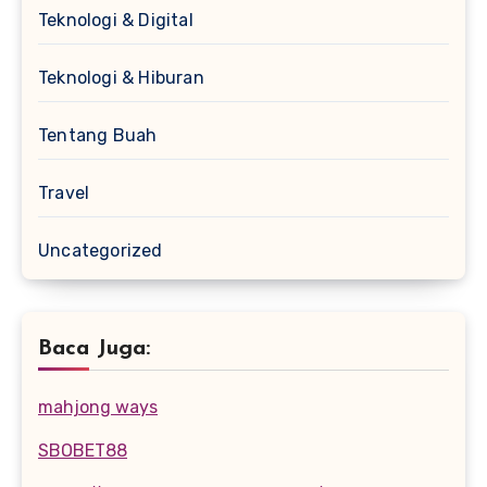
Teknologi & Digital
Teknologi & Hiburan
Tentang Buah
Travel
Uncategorized
Baca Juga:
mahjong ways
SBOBET88