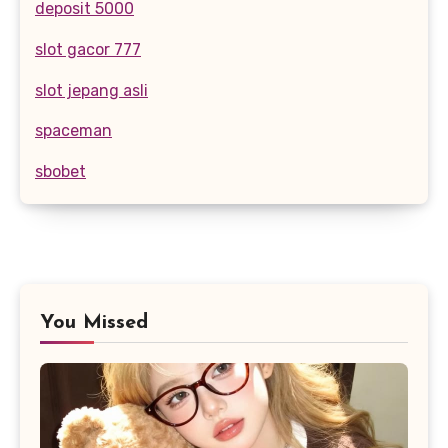
deposit 5000
slot gacor 777
slot jepang asli
spaceman
sbobet
You Missed