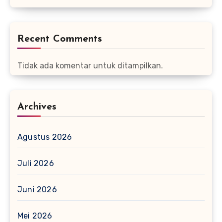
Recent Comments
Tidak ada komentar untuk ditampilkan.
Archives
Agustus 2026
Juli 2026
Juni 2026
Mei 2026