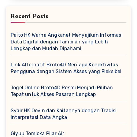
Recent Posts
Paito HK Warna Angkanet Menyajikan Informasi
Data Digital dengan Tampilan yang Lebih
Lengkap dan Mudah Dipahami
Link Alternatif Broto4D Menjaga Konektivitas
Pengguna dengan Sistem Akses yang Fleksibel
Togel Online Broto4D Resmi Menjadi Pilihan
Tepat untuk Akses Pasaran Lengkap
Syair HK Oovin dan Kaitannya dengan Tradisi
Interpretasi Data Angka
Giyuu Tomioka Pilar Air