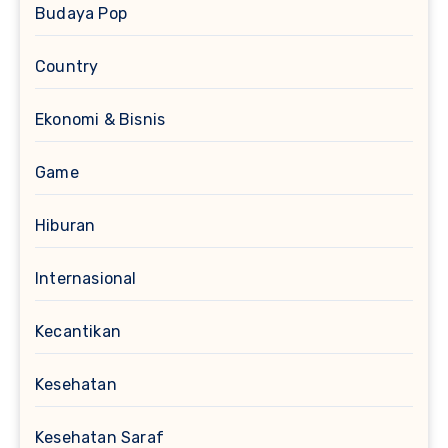
Budaya Pop
Country
Ekonomi & Bisnis
Game
Hiburan
Internasional
Kecantikan
Kesehatan
Kesehatan Saraf