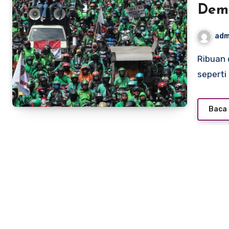
Demo
Daft
adm
Ribuan driver ojek online (ojol) dari berbagai platform
seperti
Baca 