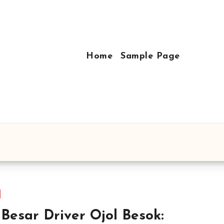
Home
Sample Page
 Besar Driver Ojol Besok: