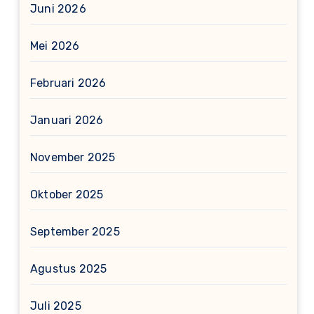
Juni 2026
Mei 2026
Februari 2026
Januari 2026
November 2025
Oktober 2025
September 2025
Agustus 2025
Juli 2025