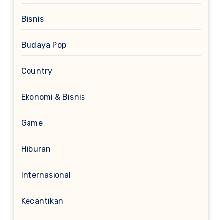
Bisnis
Budaya Pop
Country
Ekonomi & Bisnis
Game
Hiburan
Internasional
Kecantikan