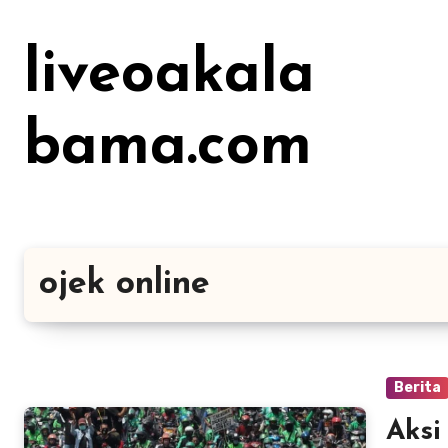
Lewati
ke
liveoakala
konten
bama.com
ojek online
Berita
Aksi