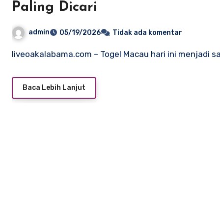
Paling Dicari
admin
05/19/2026
Tidak ada komentar
liveoakalabama.com – Togel Macau hari ini menjadi s
Baca Lebih Lanjut