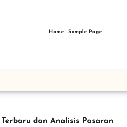
Home
Sample Page
 Terbaru dan Analisis Pasaran