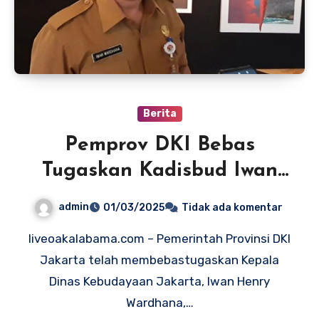
Berita
Pemprov DKI Bebas
Tugaskan Kadisbud Iwan
Henry Usai Jadi Tersangka
admin
01/03/2025
Tidak ada komentar
Korupsi
liveoakalabama.com – Pemerintah Provinsi DKI
Jakarta telah membebastugaskan Kepala
Dinas Kebudayaan Jakarta, Iwan Henry
Wardhana,…