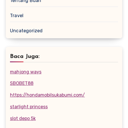
Tentang Buah
Travel
Uncategorized
Baca Juga:
mahjong ways
SBOBET88
https://hondamobilsukabumi.com/
starlight princess
slot depo 5k