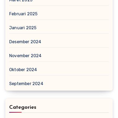
Februari 2025
Januari 2025
Desember 2024
November 2024
Oktober 2024
September 2024
Categories