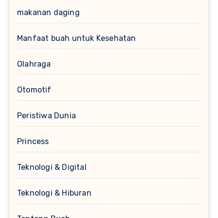
makanan daging
Manfaat buah untuk Kesehatan
Olahraga
Otomotif
Peristiwa Dunia
Princess
Teknologi & Digital
Teknologi & Hiburan