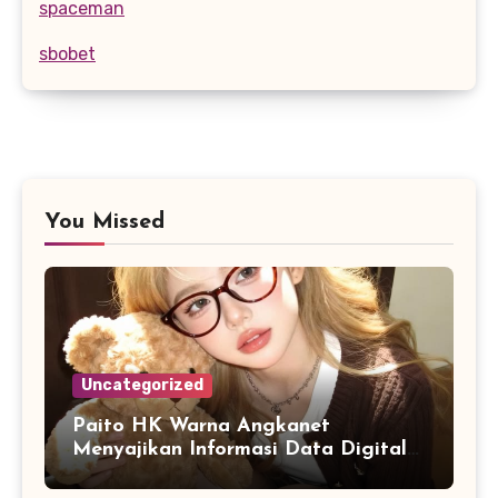
spaceman
sbobet
You Missed
Uncategorized
Paito HK Warna Angkanet
Menyajikan Informasi Data Digital
dengan Tampilan yang Lebih
Lengkap dan Mudah Dipahami