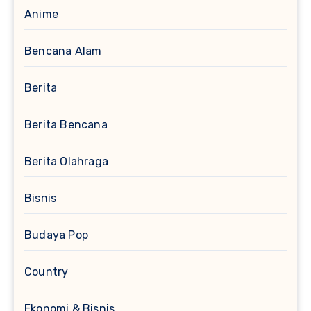
Anime
Bencana Alam
Berita
Berita Bencana
Berita Olahraga
Bisnis
Budaya Pop
Country
Ekonomi & Bisnis