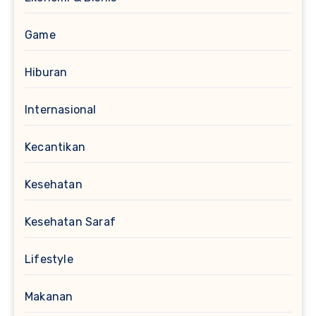
Game
Hiburan
Internasional
Kecantikan
Kesehatan
Kesehatan Saraf
Lifestyle
Makanan