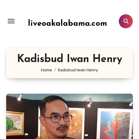
Lewati
ke
konten
liveoakalabama.com
Kadisbud Iwan Henry
Home
Kadisbud Iwan Henry