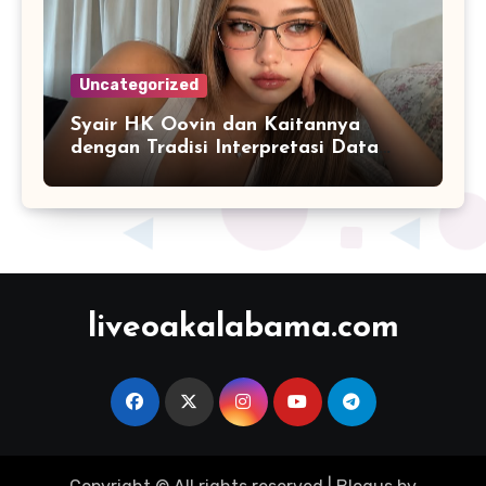
Uncategorized
Syair HK Oovin dan Kaitannya
dengan Tradisi Interpretasi Data
Angka
liveoakalabama.com