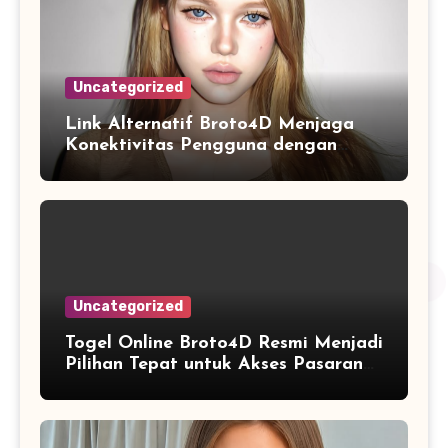
Uncategorized
Link Alternatif Broto4D Menjaga
Konektivitas Pengguna dengan
Sistem Akses yang Fleksibel
Uncategorized
Togel Online Broto4D Resmi Menjadi
Pilihan Tepat untuk Akses Pasaran
Lengkap