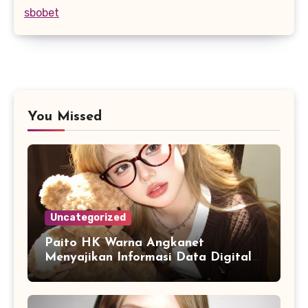
sbobet
You Missed
Uncategorized
Paito HK Warna Angkanet
Menyajikan Informasi Data Digital
dengan Tampilan yang Lebih
Lengkap dan Mudah Dipahami