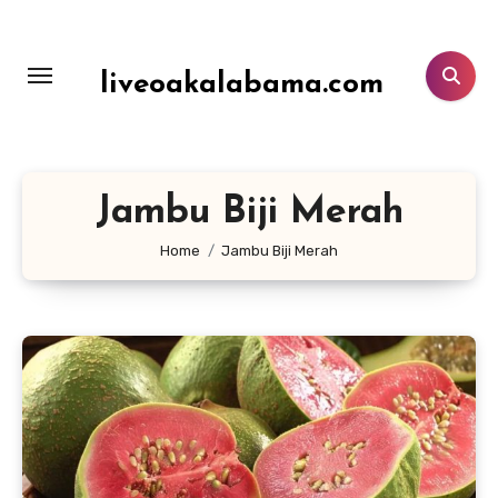
Lewati
ke
konten
liveoakalabama.com
Jambu Biji Merah
Home
Jambu Biji Merah