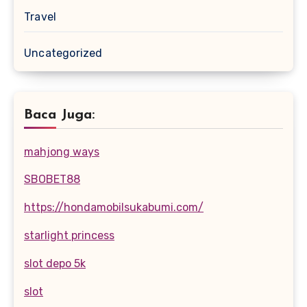
Travel
Uncategorized
Baca Juga:
mahjong ways
SBOBET88
https://hondamobilsukabumi.com/
starlight princess
slot depo 5k
slot