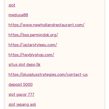
slot
medusa88
https://www.newhollandrestaurant.com/
https://bos.permindok.org/
https://jaclarstyleeu.com/
https://heyblyshop.com/
situs slot depo 5k
https://plusplusstrategies.com/contact-us
deposit 5000
slot gacor 777
slot jepang asli