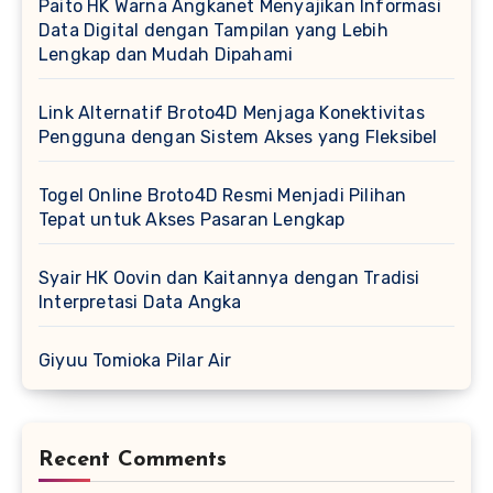
Paito HK Warna Angkanet Menyajikan Informasi
Data Digital dengan Tampilan yang Lebih
Lengkap dan Mudah Dipahami
Link Alternatif Broto4D Menjaga Konektivitas
Pengguna dengan Sistem Akses yang Fleksibel
Togel Online Broto4D Resmi Menjadi Pilihan
Tepat untuk Akses Pasaran Lengkap
Syair HK Oovin dan Kaitannya dengan Tradisi
Interpretasi Data Angka
Giyuu Tomioka Pilar Air
Recent Comments