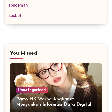
spaceman
sbobet
You Missed
Uncategorized
Paito HK Warna Angkanet
Menyajikan Informasi Data Digital
dengan Tampilan yang Lebih