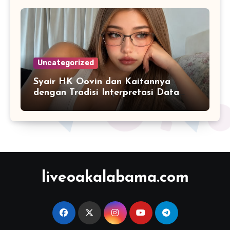
Uncategorized
Syair HK Oovin dan Kaitannya
dengan Tradisi Interpretasi Data
Angka
liveoakalabama.com