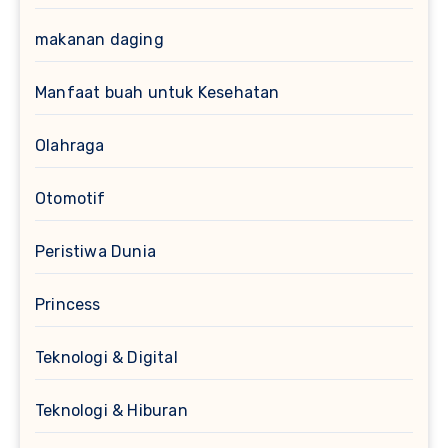
makanan daging
Manfaat buah untuk Kesehatan
Olahraga
Otomotif
Peristiwa Dunia
Princess
Teknologi & Digital
Teknologi & Hiburan