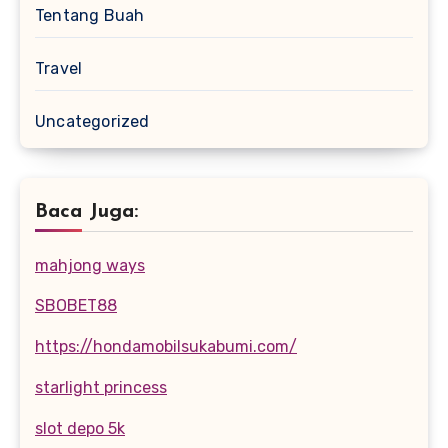
Tentang Buah
Travel
Uncategorized
Baca Juga:
mahjong ways
SBOBET88
https://hondamobilsukabumi.com/
starlight princess
slot depo 5k