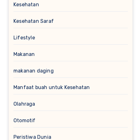
Kesehatan
Kesehatan Saraf
Lifestyle
Makanan
makanan daging
Manfaat buah untuk Kesehatan
Olahraga
Otomotif
Peristiwa Dunia