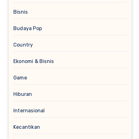
Bisnis
Budaya Pop
Country
Ekonomi & Bisnis
Game
Hiburan
Internasional
Kecantikan