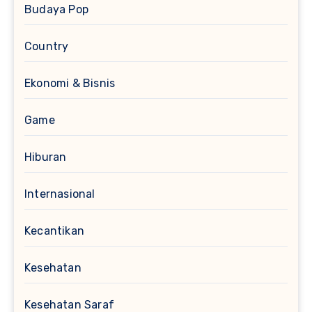
Budaya Pop
Country
Ekonomi & Bisnis
Game
Hiburan
Internasional
Kecantikan
Kesehatan
Kesehatan Saraf