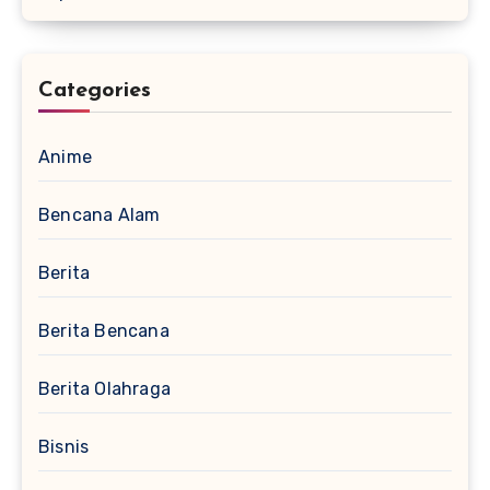
Categories
Anime
Bencana Alam
Berita
Berita Bencana
Berita Olahraga
Bisnis