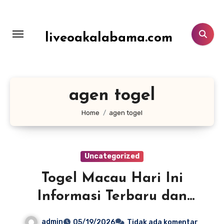
Lewati
ke
konten
liveoakalabama.com
agen togel
Home
agen togel
Uncategorized
Togel Macau Hari Ini
Informasi Terbaru dan
Analisis Pasaran Paling Dicari
admin
05/19/2026
Tidak ada komentar