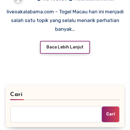
liveoakalabama.com – Togel Macau hari ini menjadi
salah satu topik yang selalu menarik perhatian
banyak…
Baca Lebih Lanjut
Cari
Cari