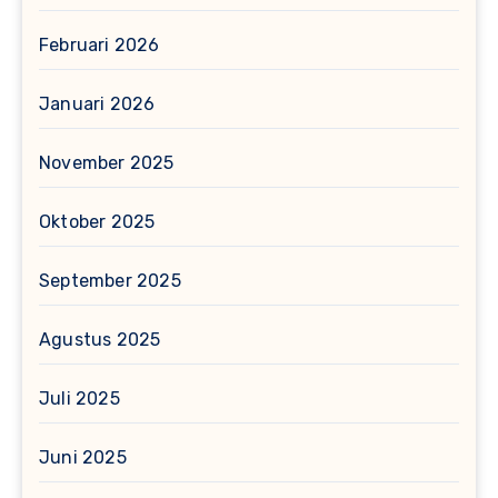
Februari 2026
Januari 2026
November 2025
Oktober 2025
September 2025
Agustus 2025
Juli 2025
Juni 2025